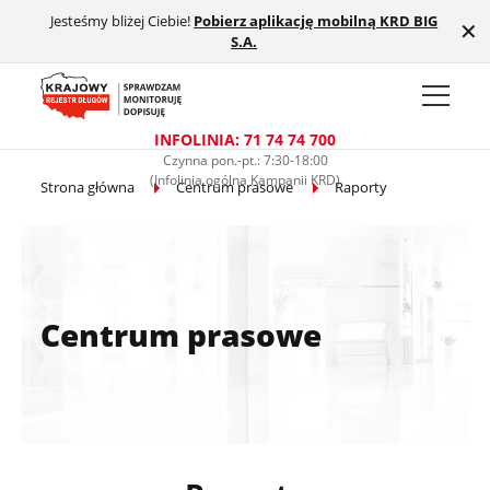
Jesteśmy bliżej Ciebie!
Pobierz aplikację mobilną KRD BIG
Przejdź do treści głównej
✕
S.A.
INFOLINIA: 71 74 74 700
Czynna pon.-pt.: 7:30-18:00
(Infolinia ogólna Kampanii KRD)
Strona główna
Centrum prasowe
Raporty
Centrum prasowe