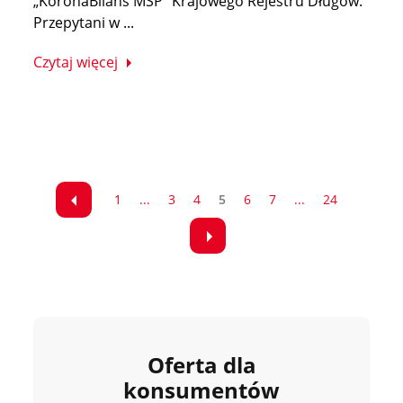
„KoronaBilans MŚP” Krajowego Rejestru Długów.
Przepytani w ...
Czytaj więcej
1
...
3
4
5
6
7
...
24
Oferta dla
konsumentów