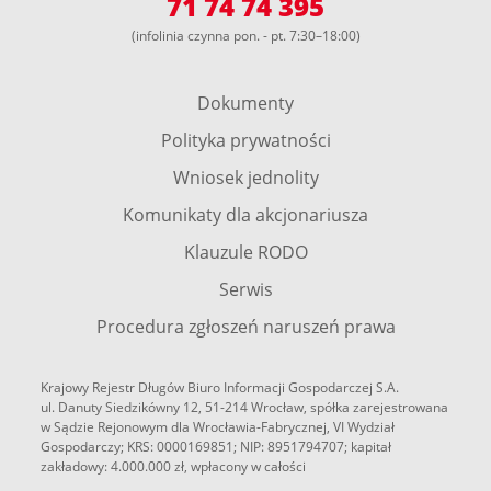
71 74 74 395
(infolinia czynna pon. - pt. 7:30–18:00)
Dokumenty
Polityka prywatności
Wniosek jednolity
Komunikaty dla akcjonariusza
Klauzule RODO
Serwis
Procedura zgłoszeń naruszeń prawa
Krajowy Rejestr Długów Biuro Informacji Gospodarczej S.A.
ul. Danuty Siedzikówny 12, 51-214 Wrocław, spółka zarejestrowana
w Sądzie Rejonowym dla Wrocławia-Fabrycznej, VI Wydział
Gospodarczy; KRS: 0000169851; NIP: 8951794707; kapitał
zakładowy: 4.000.000 zł, wpłacony w całości