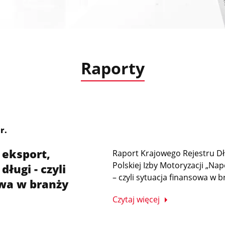
Raporty
r.
 eksport,
Raport Krajowego Rejestru Dł
Polskiej Izby Motoryzacji „N
ługi - czyli
– czyli sytuacja finansowa w br
owa w branży
Czytaj więcej