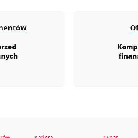
umentów
Of
przed
Komp
anych
finan
erów
Kariera
O nas