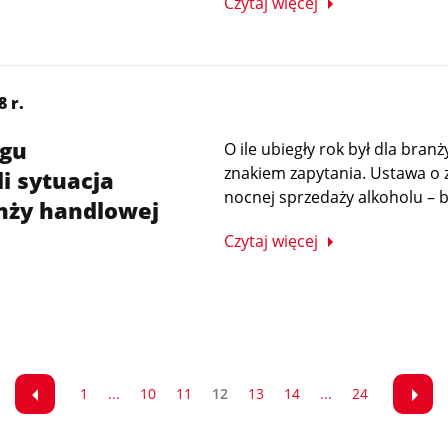
Czytaj więcej
 r.
ogu
O ile ubiegły rok był dla bran
znakiem zapytania. Ustawa o z
i sytuacja
nocnej sprzedaży alkoholu – b
nży handlowej
Czytaj więcej
1
...
10
11
12
13
14
...
24