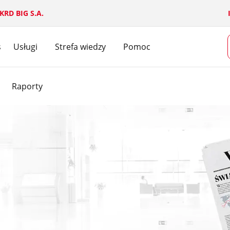
 KRD BIG S.A.
s
Usługi
Strefa wiedzy
Pomoc
Dla firm
Dla klienta
Raporty
Dla konsumentów
Dla mediów
Dla dużych firm i korporacji