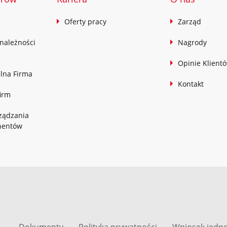
Oferty pracy
Zarząd
należności
Nagrody
Opinie Klient
lna Firma
Kontakt
firm
ządzania
hentów
Dokumenty
Polityka prywatności
Wniosek jedno