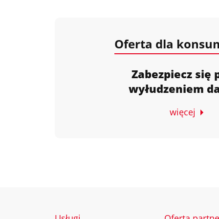
Oferta dla kons
Zabezpiecz się 
wyłudzeniem d
więcej
Usługi
Oferta partn