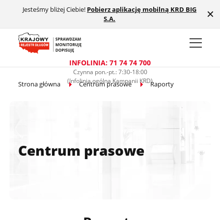
Jesteśmy bliżej Ciebie!
Pobierz aplikację mobilną KRD BIG
Przejdź do treści głównej
✕
S.A.
INFOLINIA: 71 74 74 700
Czynna pon.-pt.: 7:30-18:00
(Infolinia ogólna Kampanii KRD)
Strona główna
Centrum prasowe
Raporty
Centrum prasowe