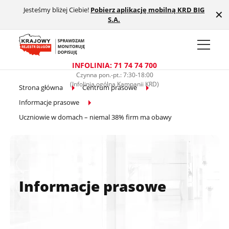
Jesteśmy bliżej Ciebie!
Pobierz aplikację mobilną KRD BIG
Przejdź do treści głównej
✕
S.A.
INFOLINIA: 71 74 74 700
Czynna pon.-pt.: 7:30-18:00
(Infolinia ogólna Kampanii KRD)
Strona główna
Centrum prasowe
Informacje prasowe
Uczniowie w domach – niemal 38% firm ma obawy
Informacje prasowe