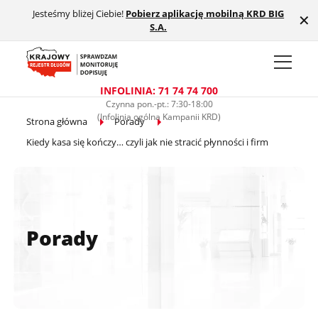
Jesteśmy bliżej Ciebie!
Pobierz aplikację mobilną KRD BIG
Przejdź do treści głównej
✕
S.A.
INFOLINIA: 71 74 74 700
Czynna pon.-pt.: 7:30-18:00
(Infolinia ogólna Kampanii KRD)
Strona główna
Porady
Kiedy kasa się kończy… czyli jak nie stracić płynności i firm
Porady