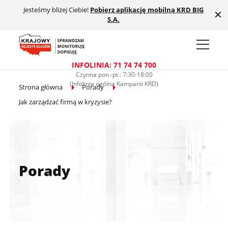
Jesteśmy bliżej Ciebie!
Pobierz aplikację mobilną KRD BIG
Przejdź do treści głównej
✕
S.A.
INFOLINIA: 71 74 74 700
Czynna pon.-pt.: 7:30-18:00
(Infolinia ogólna Kampanii KRD)
Strona główna
Porady
Jak zarządzać firmą w kryzysie?
Porady