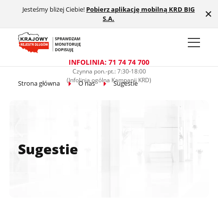
Jesteśmy bliżej Ciebie!
Pobierz aplikację mobilną KRD BIG
Przejdź do treści głównej
✕
S.A.
INFOLINIA: 71 74 74 700
Czynna pon.-pt.: 7:30-18:00
(Infolinia ogólna Kampanii KRD)
Strona główna
O nas
Sugestie
Sugestie