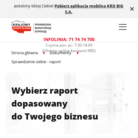
Jesteśmy bliżej Ciebie!
Pobierz aplikację mobilną KRD BIG
Przejdź do treści głównej
✕
S.A.
INFOLINIA: 71 74 74 700
Czynna pon.-pt.: 7:30-18:00
(Infolinia ogólna Kampanii KRD)
Strona główna
Dokumenty
Sprawdzenie siebie - raport
Wybierz raport
dopasowany
do Twojego biznesu