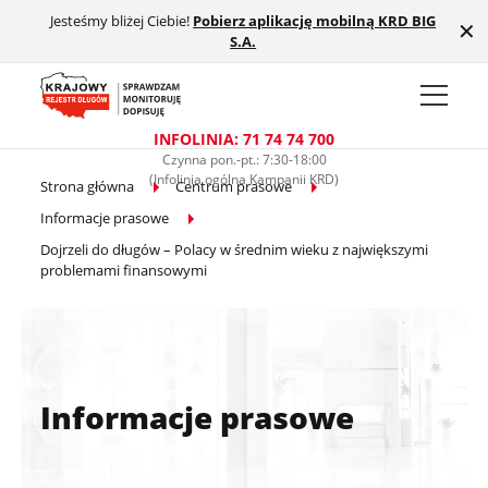
Jesteśmy bliżej Ciebie!
Pobierz aplikację mobilną KRD BIG
Przejdź do treści głównej
✕
S.A.
INFOLINIA: 71 74 74 700
Czynna pon.-pt.: 7:30-18:00
(Infolinia ogólna Kampanii KRD)
Strona główna
Centrum prasowe
Informacje prasowe
Dojrzeli do długów – Polacy w średnim wieku z największymi
problemami finansowymi
Informacje prasowe