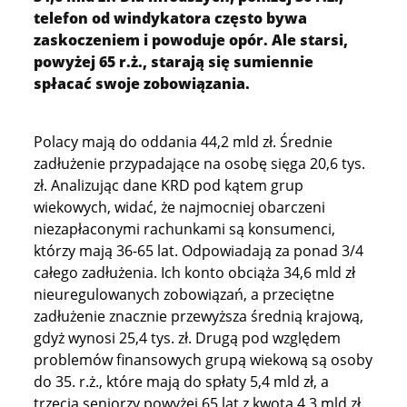
telefon od windykatora często bywa
zaskoczeniem i powoduje opór. Ale starsi,
powyżej 65 r.ż., starają się sumiennie
spłacać swoje zobowiązania.
Polacy mają do oddania 44,2 mld zł. Średnie
zadłużenie przypadające na osobę sięga 20,6 tys.
zł. Analizując dane KRD pod kątem grup
wiekowych, widać, że najmocniej obarczeni
niezapłaconymi rachunkami są konsumenci,
którzy mają 36-65 lat. Odpowiadają za ponad 3/4
całego zadłużenia. Ich konto obciąża 34,6 mld zł
nieuregulowanych zobowiązań, a przeciętne
zadłużenie znacznie przewyższa średnią krajową,
gdyż wynosi 25,4 tys. zł. Drugą pod względem
problemów finansowych grupą wiekową są osoby
do 35. r.ż., które mają do spłaty 5,4 mld zł, a
trzecią seniorzy powyżej 65 lat z kwotą 4,3 mld zł.