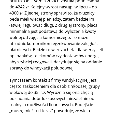
brutto. Od stycznia 2024 r. została podniesiona
do 4242 zł. Kolejny wzrost nastąpi w lipcu – do
4300 zł. Z jednej strony sprawi to, że dłużnicy
będą mieli więcej pieniędzy, zatem będzie im
łatwiej regulować długi. Z drugiej strony, płaca
minimalna jest podstawą do wyliczenia kwoty
wolnej od zajęcia komorniczego. To może
utrudnić komornikom egzekwowanie zaległości
płatniczych. Będzie to więc zachęta dla wierzycieli,
np. banków, telekomów czy dostawców energii,
aby szybciej reagowali, decydując się na oddanie
sprawy do windykacji polubownej.
Tymczasem kontakt z firmy windykacyjnej jest
często zaskoczeniem dla osób z młodszej grupy
wiekowej do 35. r.ż. Wyróżnia się ona chęcią
posiadania dóbr luksusowych niezależnie od
realnych możliwości finansowych. Podejście
„muszę mieć tu i teraz” powoduje, że wielu