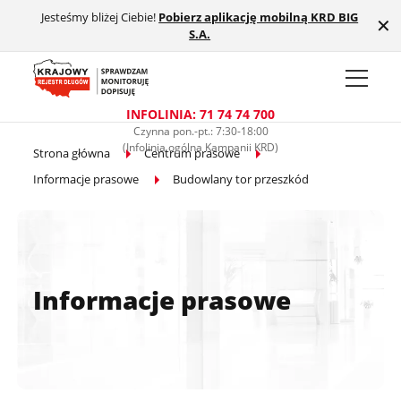
Jesteśmy bliżej Ciebie!
Pobierz aplikację mobilną KRD BIG
Przejdź do treści głównej
✕
S.A.
INFOLINIA: 71 74 74 700
Czynna pon.-pt.: 7:30-18:00
(Infolinia ogólna Kampanii KRD)
Strona główna
Centrum prasowe
Informacje prasowe
Budowlany tor przeszkód
Informacje prasowe