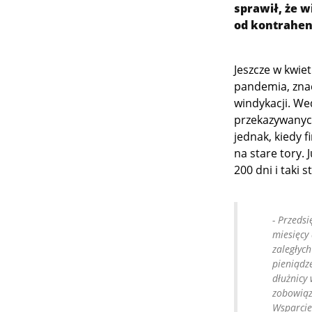
sprawił, że w
od kontrahen
Jeszcze w kwiet
pandemia, znac
windykacji. We
przekazywanych
jednak, kiedy f
na stare tory.
200 dni i taki 
- Przeds
miesięcy
zaległych
pieniądz
dłużnicy
zobowiąz
Wsparcie