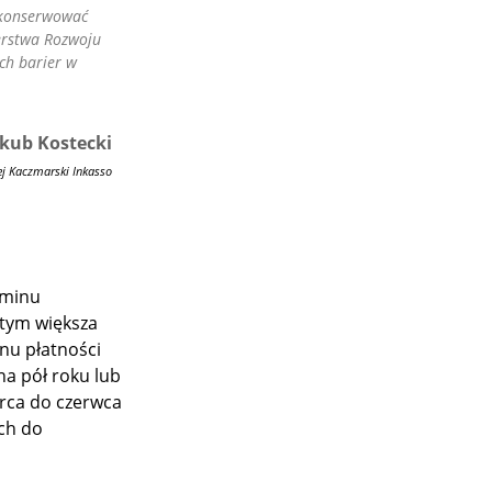
o konserwować
terstwa Rozwoju
ch barier w
akub Kostecki
ej Kaczmarski Inkasso
rminu
 tym większa
inu płatności
na pół roku lub
arca do czerwca
ch do