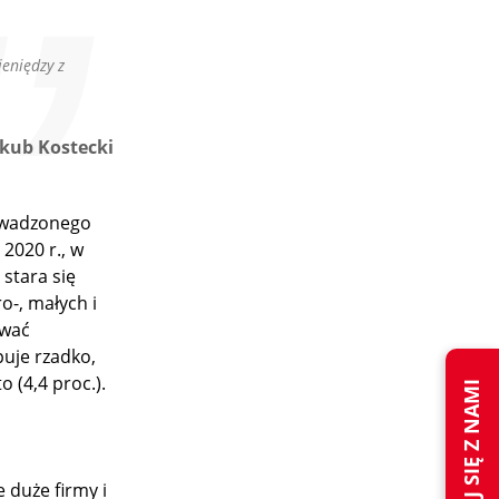
ieniędzy z
akub Kostecki
owadzonego
2020 r., w
stara się
o-, małych i
ować
puje rzadko,
o (4,4 proc.).
 duże firmy i