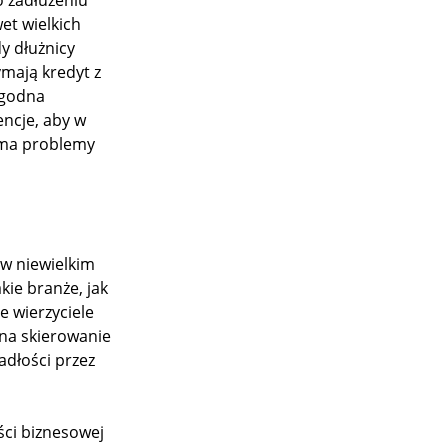
 zadłużeniu
et wielkich
dy dłużnicy
ymają kredyt z
ygodna
ncje, aby w
a ma problemy
 w niewielkim
kie branże, jak
e wierzyciele
ę na skierowanie
adłości przez
ści biznesowej