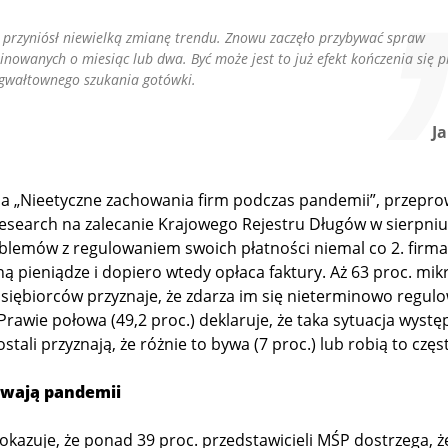
 przyniósł niewielką zmianę trendu. Znowu zaczęło przybywać spraw
nowanych o miesiąc lub dwa. Być może jest to już efekt kończenia się p
i gwałtownego szukania gotówki.
J
a „Nieetyczne zachowania firm podczas pandemii”, przepr
Research na zalecanie Krajowego Rejestru Długów w sierpniu 
lemów z regulowaniem swoich płatności niemal co 2. firma 
ną pieniądze i dopiero wtedy opłaca faktury. Aż 63 proc. mikr
siębiorców przyznaje, że zdarza im się nieterminowo regul
Prawie połowa (49,2 proc.) deklaruje, że taka sytuacja wystę
tali przyznają, że różnie to bywa (7 proc.) lub robią to częst
wają pandemii
kazuje, że ponad 39 proc. przedstawicieli MŚP dostrzega, że