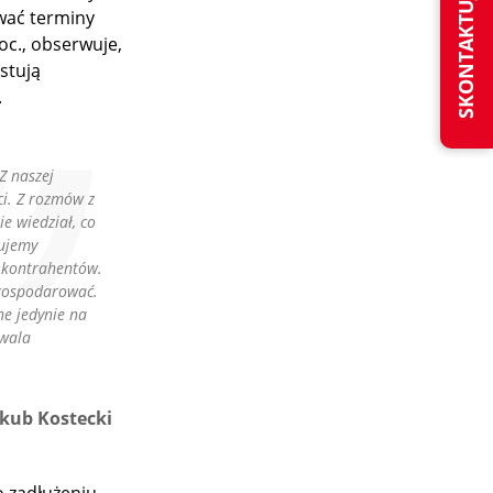
SKONTAKTUJ SIĘ Z NAMI
uwać terminy
oc., obserwuje,
stują
.
Z naszej
ci. Z rozmów z
e wiedział, co
wujemy
 kontrahentów.
 gospodarować.
ne jedynie na
zwala
akub Kostecki