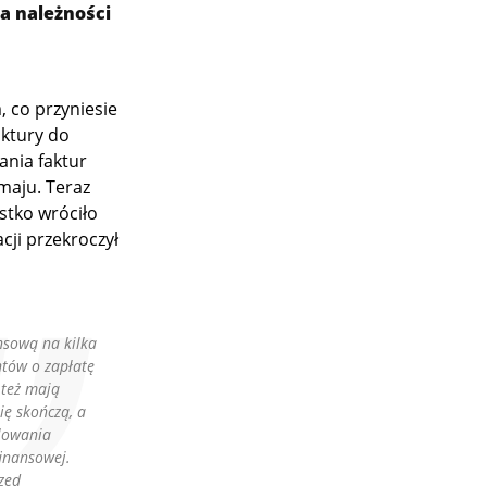
ia należności
, co przyniesie
aktury do
ania faktur
maju. Teraz
ystko wróciło
cji przekroczył
nsową na kilka
ntów o zapłatę
 też mają
ię skończą, a
ulowania
inansowej.
zed