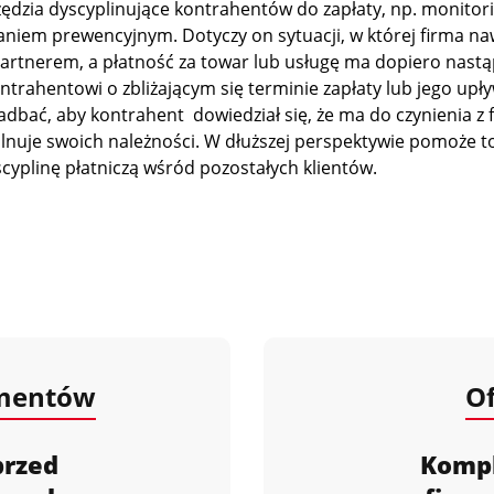
zędzia dyscyplinujące kontrahentów do zapłaty, np. monitori
ałaniem prewencyjnym. Dotyczy on sytuacji, w której firma na
artnerem, a płatność za towar lub usługę ma dopiero nastą
trahentowi o zbliżającym się terminie zapłaty lub jego upł
zadbać, aby kontrahent dowiedział się, że ma do czynienia z 
ilnuje swoich należności. W dłuższej perspektywie pomoże t
cyplinę płatniczą wśród pozostałych klientów.
umentów
Of
przed
Komp