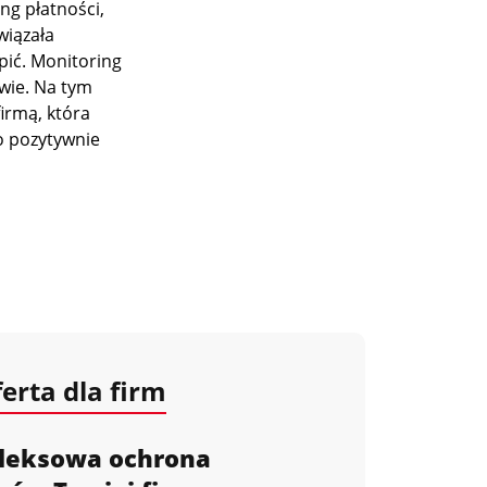
ng płatności,
wiązała
pić. Monitoring
ywie. Na tym
firmą, która
o pozytywnie
erta dla firm
leksowa ochrona