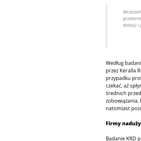
Wrzesień
przetermi
dotacji 
Według badani
przez Keralla 
przypadku prob
czekać, aż spły
średnich przed
zobowiązania. 
natomiast pozos
Firmy naduży
Badanie KRD po