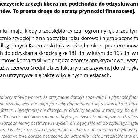
ierzyciele zaczęli liberalnie podchodzić do odzyskiwan
tów. To prosta droga do utraty płynności finansowej.
niu i maju, kiedy przedsiębiorcy czuli ogromny lęk przed tym
znie szybciej niż na początku roku kierowali niezapłacone f
dług danych Kaczmarski Inkasso średni okres przeterminow
 do odzyskania skrócił się ze 181 dni w lutym do 165 dni w 
irmowe konta zasiliły pieniądze z tarczy antykryzysowej, wsz
 Już w czerwcu średni okres faktury przekazywanej do windyka
stan utrzymywał się także w kolejnych miesiącach.
iębiorcy mówią wprost, że otrzymane dotacje zapewnią im płynność fina
 do przodu, więc nie mają potrzeby dopominania się u swoich kontrahe
 faktur. I bynajmniej nie dlatego, że dłużnicy popadli w tarapaty, bo oni
e. To bardzo krótkowzroczna polityka, ponieważ te pieniądze za chwilę s
 widząc zmienną postawę wierzycieli, nie będą skłonni do szybkiego reg
ań. I wiele firm znowu będzie miało problem z utrzymaniem płynności f
 rządowe było bardzo potrzebne, bo uchroniło wiele przedsiębiorstw pr