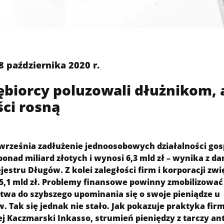
8 października 2020 r.
ębiorcy poluzowali dłużnikom, 
ści rosną
 września zadłużenie jednoosobowych działalności go
ponad miliard złotych i wynosi 6,3 mld zł – wynika z d
estru Długów. Z kolei zaległości firm i korporacji zwi
 5,1 mld zł. Problemy finansowe powinny zmobilizować
stwa do szybszego upominania się o swoje pieniądze u
 Tak się jednak nie stało. Jak pokazuje praktyka fir
j Kaczmarski Inkasso, strumień pieniędzy z tarczy a