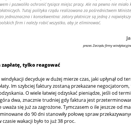
wem i pozwoliło ochronić tysiące miejsc pracy. Ale na pewno nie miał
płatniczych. Tutaj polityka rządu realizowana za pośrednictwem Minis
dzo jednoznaczna i konsekwentna: zatory płatnicze są jedną z największy
olskich firm i należy robić wszystko, aby je eliminować.
J
prezes Zarządu firmy windykacyjn
 zapłatę, tylko reagować
 windykacji decyduje w dużej mierze czas, jaki upłynął od te
aty. Im szybciej faktury zostaną przekazane negocjatorom,
dzyskania. O wiele łatwiej odzyskać pieniądze, jeśli od term
 góra dwa, znacznie trudniej gdy faktura jest przeterminowa
ie uważa się już za zagrożone. Tymczasem o ile jeszcze od m
erminowane do 90 dni stanowiły połowę spraw przekazywany
w czasie wakacji było to już 38 proc.