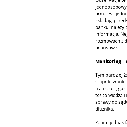
Obserwacje te
jednoosobowych
firm. Jeśli jed
składają przeds
banku, należy 
informacja. Ne
rozmowach z dł
finansowe.
Monitoring – 
Tym bardziej ż
stopniu zmniejs
transport, gast
też to wiedzą i
sprawy do sądu
dłużnika.
Zanim jednak f