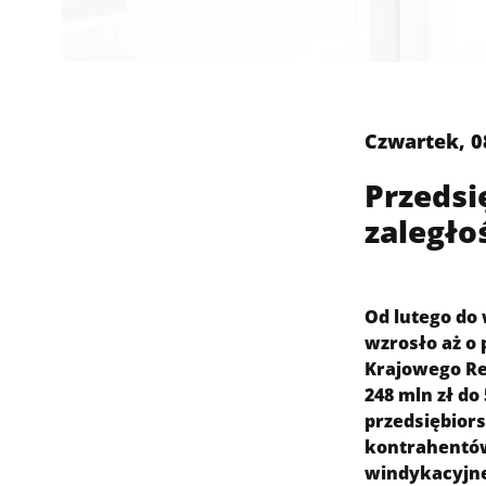
Czwartek, 0
Przedsi
zaległo
Od lutego do
wzrosło aż o 
Krajowego Rej
248 mln zł do
przedsiębior
kontrahentów.
windykacyjne