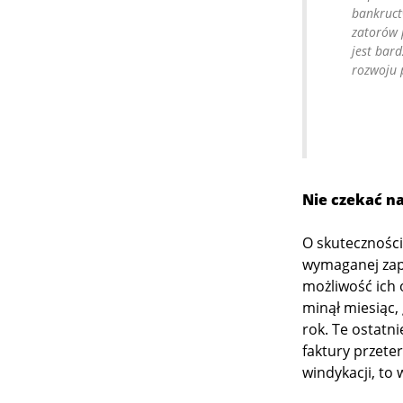
bankruct
zatorów 
jest bar
rozwoju p
Nie czekać na
O skuteczności
wymaganej zapł
możliwość ich o
minął miesiąc,
rok. Te ostatn
faktury przet
windykacji, to 