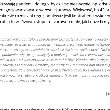
używają pandemii do tego, by działać nieetycznie, np. ods
renegocjować zawarte wcześniej umowy. Większość, bo 42 pr
akresie różnic ani reguł, ponieważ jeśli kontrahenci wykorzy
robią to w równym stopniu – zarówno małe, jak i duże firmy
 początkowo obudziła w przedsiębiorcach instynkt samozachowawczy. 
wynikało, że w kwietniu i maju firmy szybko zlecały odzyskanie należnoś
iorcami wiemy, że zadziałała tu zasada „strach ma wielkie oczy”. Nikt ni
ie pandemia, więc firmy zabiegały o dopływ gotówki. Od czerwca obser
nie kryteriów i zdecydowanie większą pobłażliwość wobec niepłacących
 pieniędzy z tarczy antywirusowej był niezbędny, ale trzeba nim mądrze
d pierwszego do pierwszego” blokuje przedsiębiorstwa, bo skupiają się o
 przetrwać. To strategia krótkoterminowa. Tylko płynność finansowa po
ie funkcjonować i rozwijać firmę.
J