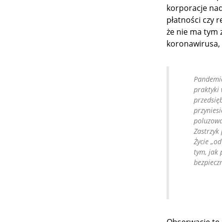
korporacje nad
płatności czy 
że nie ma tym z
koronawirusa, 
Pandemia
praktyki 
przedsięb
przynies
poluzowa
Zastrzyk
Życie „o
tym, jak
bezpieczn