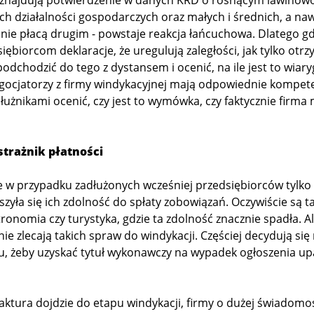
 znajdują potwierdzenie w danych KRD o rosnącym lawinowo
 działalności gospodarczych oraz małych i średnich, a naw
ni nie płacą drugim - powstaje reakcja łańcuchowa. Dlatego g
iębiorcom deklaracje, że uregulują zaległości, jak tylko otrz
podchodzić do tego z dystansem i ocenić, na ile jest to wiar
gocjatorzy z firmy windykacyjnej mają odpowiednie kompete
użnikami ocenić, czy jest to wymówka, czy faktycznie firm
strażnik płatności
e w przypadku zadłużonych wcześniej przedsiębiorców tylko
zyła się ich zdolność do spłaty zobowiązań. Oczywiście są ta
ronomia czy turystyka, gdzie ta zdolność znacznie spadła. Al
 nie zlecają takich spraw do windykacji. Częściej decydują si
, żeby uzyskać tytuł wykonawczy na wypadek ogłoszenia up
aktura dojdzie do etapu windykacji, firmy o dużej świadomo