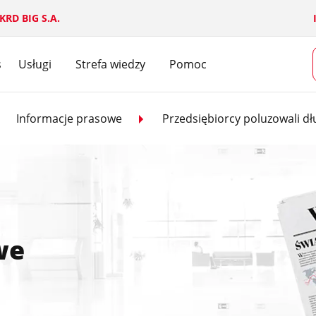
 KRD BIG S.A.
s
Usługi
Strefa wiedzy
Pomoc
Dla firm
Dla klienta
Informacje prasowe
Przedsiębiorcy poluzowali dł
Dla konsumentów
Dla mediów
Dla dużych firm i korporacji
we