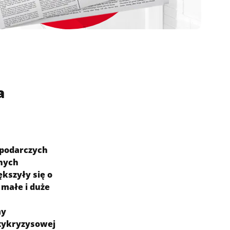
a
spodarczych
anych
ększyły się o
 małe i duże
my
ntykryzysowej