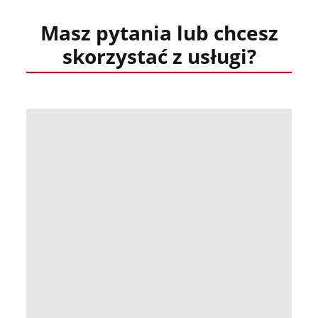
Masz pytania lub chcesz
Infografika case study dla sieci hurtowni sanitarnych.
skorzystać z usługi?
Infografika case study dystrybutora w branży rolnej. F